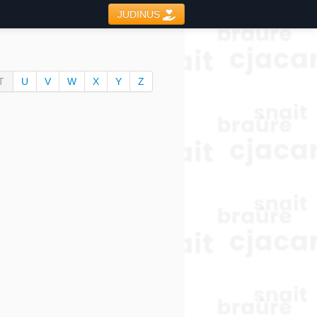
JUDINUS
T
U
V
W
X
Y
Z