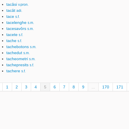
tacâsi
v.pron.
tacât
adi.
tace
s.f.
tacelenghe
s.m.
tacesavôrs
s.m.
tacete
s.f.
tache
s.f.
tachebotons
s.m.
tachedut
s.m.
tacheometri
s.m.
tachepresits
s.f.
tachere
s.f.
1
2
3
4
5
6
7
8
9
...
170
171