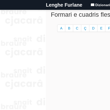
Lenghe Furlane
Dizionar
Formari e cuadris fle
A
B
C
Ç
D
E