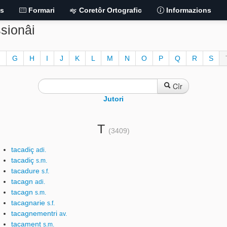
is
Formari
Coretôr Ortografic
Informazions
ssionâi
F
G
H
I
J
K
L
M
N
O
P
Q
R
S
Cîr
Jutori
T
(3409)
tacadiç
adi.
tacadiç
s.m.
tacadure
s.f.
tacagn
adi.
tacagn
s.m.
tacagnarie
s.f.
tacagnementri
av.
tacament
s.m.