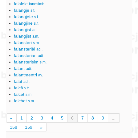
falalele
fonosimb.
falangje
s.f.
falangjete
s.f.
falangjine
s.f.
falangjist
adi.
falangjist
s.m.
falansteri
s.m.
falansteriâl
adi.
falansterian
adi.
falansterisim
s.m.
falant
adi.
falantmentri
av.
falât
adi.
falcâ
v.tr.
falcet
s.m.
falchet
s.m.
«
1
2
3
4
5
6
7
8
9
...
158
159
»