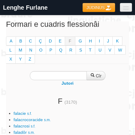
Lenghe Furlane
JUDINUS
Dizionaris
Formari e cuadris flessionâi
Formari
A
B
C
Ç
D
E
F
G
H
I
J
K
Coretôr Ortografic
L
M
N
O
P
Q
R
S
T
U
V
W
Informazions
X
Y
Z
Cîr
Jutori
F
(3170)
falacie
s.f.
falacrocoracide
s.m.
falacrosi
s.f.
faladôr
s.m.