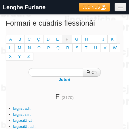
Lenghe Furlane
JUDINUS
Dizionaris
Formari e cuadris flessionâi
Formari
A
B
C
Ç
D
E
F
G
H
I
J
K
Coretôr Ortografic
L
M
N
O
P
Q
R
S
T
U
V
W
Informazions
X
Y
Z
Cîr
Jutori
F
(3170)
fagjist
adi.
fagjist
s.m.
fagocitâ
v.tr.
fagocitât
adi.