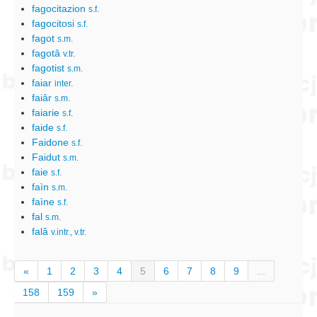
fagocitazion
s.f.
fagocitosi
s.f.
fagot
s.m.
fagotâ
v.tr.
fagotist
s.m.
faiar
inter.
faiâr
s.m.
faiarie
s.f.
faide
s.f.
Faidone
s.f.
Faidut
s.m.
faie
s.f.
faìn
s.m.
faìne
s.f.
fal
s.m.
falâ
v.intr., v.tr.
«
1
2
3
4
5
6
7
8
9
...
158
159
»