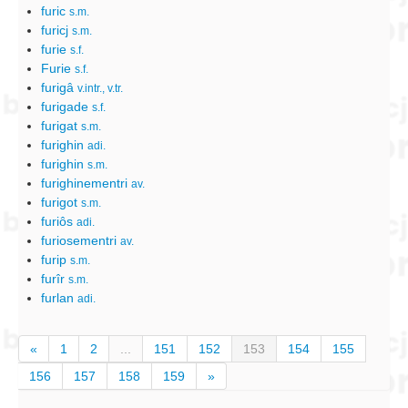
furic
s.m.
furicj
s.m.
furie
s.f.
Furie
s.f.
furigâ
v.intr., v.tr.
furigade
s.f.
furigat
s.m.
furighin
adi.
furighin
s.m.
furighinementri
av.
furigot
s.m.
furiôs
adi.
furiosementri
av.
furip
s.m.
furîr
s.m.
furlan
adi.
«
1
2
...
151
152
153
154
155
156
157
158
159
»