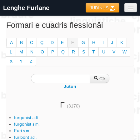
Lenghe Furlane
JUDINUS
Dizionaris
Formari e cuadris flessionâi
Formari
A
B
C
Ç
D
E
F
G
H
I
J
K
Coretôr Ortografic
L
M
N
O
P
Q
R
S
T
U
V
W
Informazions
X
Y
Z
Cîr
Jutori
F
(3170)
furgonist
adi.
furgonist
s.m.
Furi
s.m.
furibont
adi.