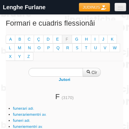
Lenghe Furlane
JUDINUS
Dizionaris
Formari e cuadris flessionâi
Formari
A
B
C
Ç
D
E
F
G
H
I
J
K
Coretôr Ortografic
L
M
N
O
P
Q
R
S
T
U
V
W
Informazions
X
Y
Z
Cîr
Jutori
F
(3170)
funerari
adi.
funerariementri
av.
funeri
adi.
funeriementri
av.