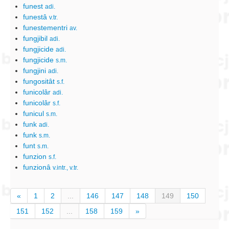
funest
adi.
funestâ
v.tr.
funestementri
av.
fungjibil
adi.
fungjicide
adi.
fungjicide
s.m.
fungjini
adi.
fungositât
s.f.
funicolâr
adi.
funicolâr
s.f.
funicul
s.m.
funk
adi.
funk
s.m.
funt
s.m.
funzion
s.f.
funzionâ
v.intr., v.tr.
«
1
2
...
146
147
148
149
150
151
152
...
158
159
»