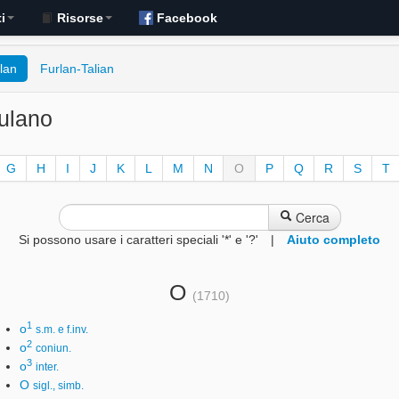
i
Risorse
Facebook
lan
Furlan-Talian
iulano
G
H
I
J
K
L
M
N
O
P
Q
R
S
T
Cerca
Si possono usare i caratteri speciali '*' e '?'
|
Aiuto completo
O
(1710)
1
o
s.m. e f.inv.
2
o
coniun.
3
o
inter.
O
sigl., simb.