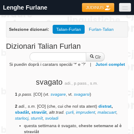
Lenghe Furlane
JUDINUS
Dizionaris
Selezione dizionari:
Talian-Furlan
Furlan-Talian
Formari
Coretôr Ortografic
Dizionari Talian Furlan
Informazions
Cîr
Si puedin doprâ i caratars speciâi '*' e '?'
|
Jutori complet
svagato
adi., p.pass., s.m.
1
p.pass.
[CO] (vt.
svagare
, vt.
svagarsi
)
2
adi., s.m.
[CO] (che, cui che nol sta atent)
distrat
,
sbadât
,
straviât
,
altr.trad.
çurli
,
imprudent
,
malacuart
,
starlocj
,
sturnît
,
svoladi
questa settimana è svagato
,
cheste setemane al è
straviât