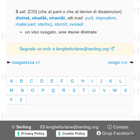
3
adi.
[CO] (che al pant o che al derive di disatenzion)
distrat
,
sbadât
,
straviât
,
altr.trad.
çurli
,
imprudent
,
malacuart
,
starlocj
,
sturnît
,
svoladi
un viso svagato
,
une muse distrate
Segnale un erôr a lenghefurlane@serling.org
svagatezza
svago
s.f.
s.m.
A
B
C
D
E
F
G
H
I
J
K
L
M
N
O
P
Q
R
S
T
U
V
W
X
Y
Z
©
Serling
lenghefurlane@serling.org
Contats
Grup Facebook
Privacy Policy
Cookie Policy