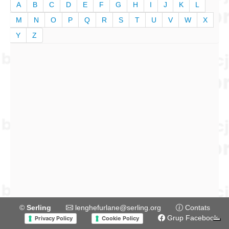
A
B
C
D
E
F
G
H
I
J
K
L
M
N
O
P
Q
R
S
T
U
V
W
X
Y
Z
©
Serling
lenghefurlane@serling.org
Contats
Grup Facebook
Privacy Policy
Cookie Policy