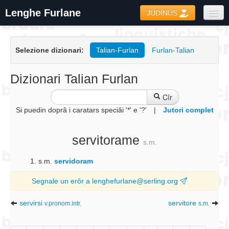
Lenghe Furlane
JUDINUS
Dizionaris
Selezione dizionari:
Talian-Furlan
Furlan-Talian
Formari
Coretôr Ortografic
Dizionari Talian Furlan
Informazions
Cîr
Si puedin doprâ i caratars speciâi '*' e '?'
|
Jutori complet
servitorame
s.m.
s.m.
servidoram
Segnale un erôr a lenghefurlane@serling.org
servirsi
servitore
v.pronom.intr.
s.m.