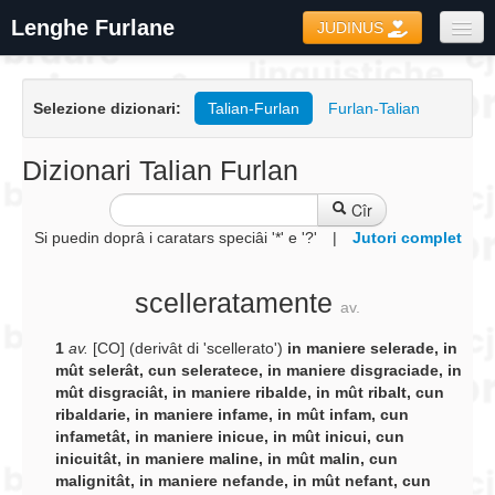
Lenghe Furlane
JUDINUS
Dizionaris
Selezione dizionari:
Talian-Furlan
Furlan-Talian
Formari
Coretôr Ortografic
Dizionari Talian Furlan
Informazions
Cîr
Si puedin doprâ i caratars speciâi '*' e '?'
|
Jutori complet
scelleratamente
av.
1
av.
[CO] (derivât di 'scellerato')
in maniere selerade, in
mût selerât, cun seleratece, in maniere disgraciade, in
mût disgraciât, in maniere ribalde, in mût ribalt, cun
ribaldarie, in maniere infame, in mût infam, cun
infametât, in maniere inicue, in mût inicui, cun
inicuitât, in maniere maline, in mût malin, cun
malignitât, in maniere nefande, in mût nefant, cun