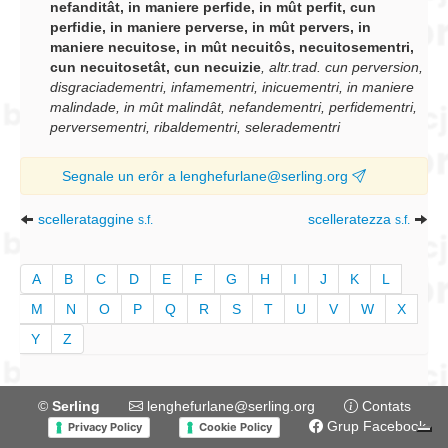
nefanditât, in maniere perfide, in mût perfit, cun
perfidie, in maniere perverse, in mût pervers, in
maniere necuitose, in mût necuitôs, necuitosementri,
cun necuitosetât, cun necuizie
,
altr.trad.
cun perversion,
disgraciadementri, infamementri, inicuementri, in maniere
malindade, in mût malindât, nefandementri, perfidementri,
perversementri, ribaldementri, seleradementri
Segnale un erôr a lenghefurlane@serling.org
scellerataggine
scelleratezza
s.f.
s.f.
A
B
C
D
E
F
G
H
I
J
K
L
M
N
O
P
Q
R
S
T
U
V
W
X
Y
Z
©
Serling
lenghefurlane@serling.org
Contats
Grup Facebook
Privacy Policy
Cookie Policy