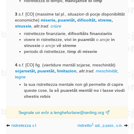
ristrettezza di tempo
,
mancjance di timp
3
s.f.
[CO] (massime tal pl., situazion di pocje disponibilitât
economiche)
miserie
,
puaretât
,
dificoltât
,
streme
,
strussie
,
altr.trad.
criùre
ristrettezze finanziarie
,
dificoltâts finanziariis
vivere in ristrettezze
,
vivi in puaretât
o ancje
in
strussie
o ancje
vê streme
periodo di ristrettezze
,
timp di miserie
4
s.f.
[CO] fig. (viertidure mentâl scjarse, meschinitât)
scjarsetât
,
puaretât
,
limitazion
,
altr.trad.
meschinitât
,
tegne
la sua ristrettezza mentale non gli permette di capire
queste cose
,
la sô puaretât mentâl no i lasse viodi
chestis robis
Segnale un erôr a lenghefurlane@serling.org
1
ristretezza
ristretto
s.f.
adi., p.pass., s.m.