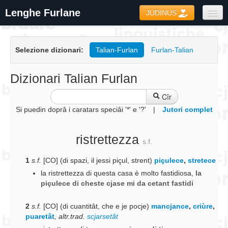
Lenghe Furlane
JUDINUS
Dizionaris
Selezione dizionari:
Talian-Furlan
Furlan-Talian
Formari
Coretôr Ortografic
Dizionari Talian Furlan
Informazions
Cîr
Si puedin doprâ i caratars speciâi '*' e '?'
|
Jutori complet
ristrettezza
s.f.
1
s.f.
[CO] (di spazi, il jessi piçul, strent)
piçulece
,
stretece
la ristrettezza di questa casa è molto fastidiosa
,
la
piçulece di cheste cjase mi da cetant fastidi
2
s.f.
[CO] (di cuantitât, che e je pocje)
mancjance
,
criùre
,
puaretât
,
altr.trad.
scjarsetât