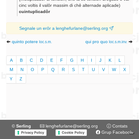
cinc voltis il valôr massim di chê alternade aplicade)
cuintuplicadôr
Segnale un erôr a lenghefurlane@serling.org
quinto potere
qui pro quo
loc.s.m.
loc.s.m.inv.
A
B
C
D
E
F
G
H
I
J
K
L
M
N
O
P
Q
R
S
T
U
V
W
X
Y
Z
©
Serling
lenghefurlane@serling.org
Contats
Grup Facebook
Privacy Policy
Cookie Policy