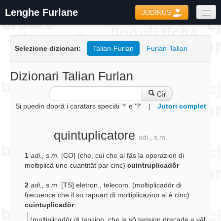
Lenghe Furlane
JUDINUS
Dizionaris
Selezione dizionari:
Talian-Furlan
Furlan-Talian
Formari
Coretôr Ortografic
Dizionari Talian Furlan
Informazions
Cîr
Si puedin doprâ i caratars speciâi '*' e '?'
|
Jutori complet
quintuplicatore
adi., s.m.
1
adi., s.m.
[CO] (che, cui che al fâs la operazion di
moltiplicâ une cuantitât par cinc)
cuintruplicadôr
2
adi., s.m.
[TS] eletron., telecom. (moltiplicadôr di
frecuence che il so rapuart di moltiplicazion al è cinc)
cuintuplicadôr
(moltiplicadôr di tension, che la sô tension dreçade e vâl