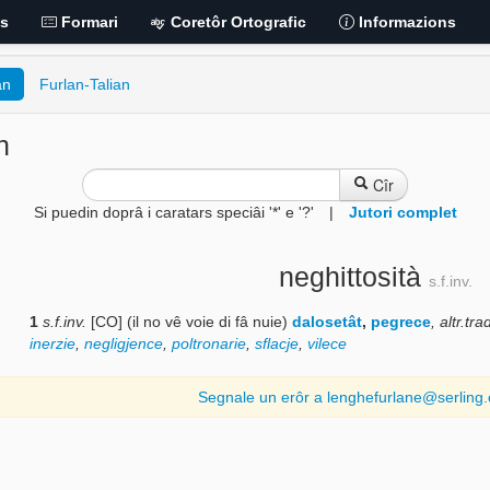
is
Formari
Coretôr Ortografic
Informazions
an
Furlan-Talian
n
Cîr
Si puedin doprâ i caratars speciâi '*' e '?'
|
Jutori complet
neghittosità
s.f.inv.
1
s.f.inv.
[CO] (il no vê voie di fâ nuie)
dalosetât
,
pegrece
,
altr.tra
inerzie
,
negligjence
,
poltronarie
,
sflacje
,
vilece
Segnale un erôr a lenghefurlane@serling