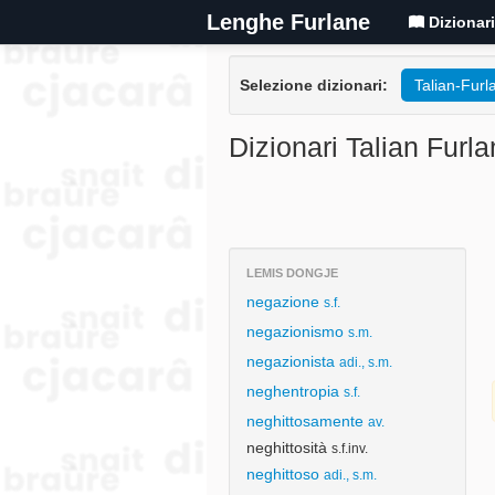
Lenghe Furlane
Dizionar
Selezione dizionari:
Talian-Furl
Dizionari Talian Furla
LEMIS DONGJE
negazione
s.f.
negazionismo
s.m.
negazionista
adi., s.m.
neghentropia
s.f.
neghittosamente
av.
neghittosità
s.f.inv.
neghittoso
adi., s.m.