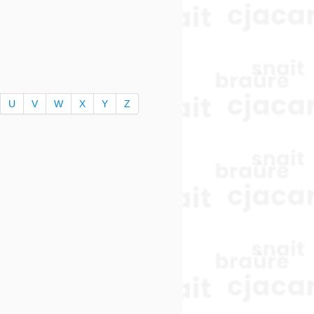
U
V
W
X
Y
Z