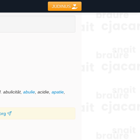
JUDINUS
d.
abulicitât,
abulie
, acidie,
apatie
,
.org