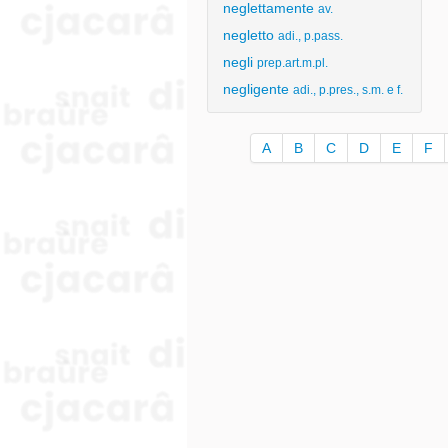
neglettamente
av.
negletto
adi., p.pass.
negli
prep.art.m.pl.
negligente
adi., p.pres., s.m. e f.
A
B
C
D
E
F