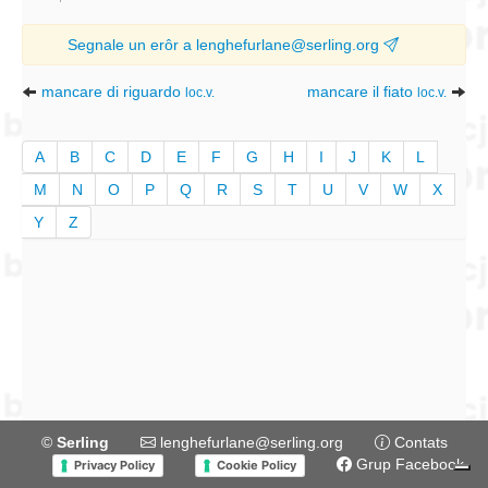
Segnale un erôr a lenghefurlane@serling.org
mancare di riguardo
mancare il fiato
loc.v.
loc.v.
A
B
C
D
E
F
G
H
I
J
K
L
M
N
O
P
Q
R
S
T
U
V
W
X
Y
Z
©
Serling
lenghefurlane@serling.org
Contats
Grup Facebook
Privacy Policy
Cookie Policy