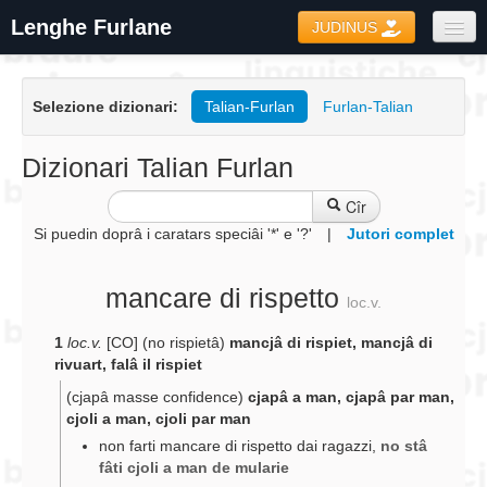
Lenghe Furlane
JUDINUS
Dizionaris
Selezione dizionari:
Talian-Furlan
Furlan-Talian
Formari
Coretôr Ortografic
Dizionari Talian Furlan
Informazions
Cîr
Si puedin doprâ i caratars speciâi '*' e '?'
|
Jutori complet
mancare di rispetto
loc.v.
1
loc.v.
[CO] (no rispietâ)
mancjâ di rispiet, mancjâ di
rivuart, falâ il rispiet
(cjapâ masse confidence)
cjapâ a man, cjapâ par man,
cjoli a man, cjoli par man
non farti mancare di rispetto dai ragazzi
,
no stâ
fâti cjoli a man de mularie