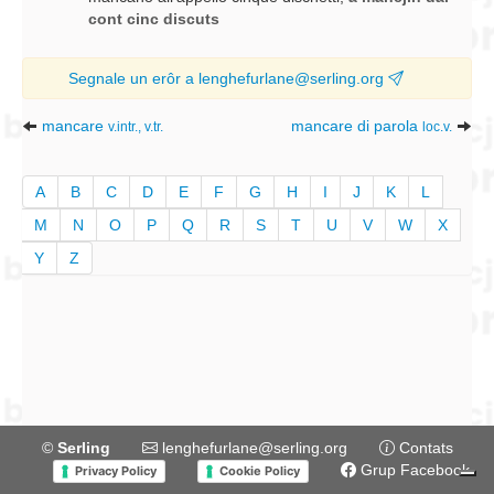
cont cinc discuts
Segnale un erôr a lenghefurlane@serling.org
mancare
mancare di parola
v.intr., v.tr.
loc.v.
A
B
C
D
E
F
G
H
I
J
K
L
M
N
O
P
Q
R
S
T
U
V
W
X
Y
Z
©
Serling
lenghefurlane@serling.org
Contats
Grup Facebook
Privacy Policy
Cookie Policy