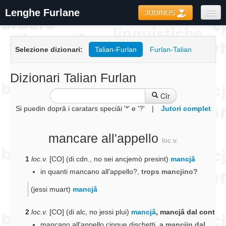
Lenghe Furlane
JUDINUS
Dizionaris
Selezione dizionari:
Talian-Furlan
Furlan-Talian
Formari
Coretôr Ortografic
Dizionari Talian Furlan
Informazions
Cîr
Si puedin doprâ i caratars speciâi '*' e '?'
|
Jutori complet
mancare all'appello
loc.v.
1
loc.v.
[CO] (di cdn., no sei ancjemò presint)
mancjâ
in quanti mancano all'appello?
,
trops mancjino?
(jessi muart)
mancjâ
2
loc.v.
[CO] (di alc, no jessi plui)
mancjâ
, mancjâ dal cont
mancano all'appello cinque dischetti
,
a mancjin dal