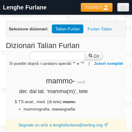
Lenghe Furlane
JUDINUS
Dizionaris
Selezione dizionari:
Talian-Furlan
Furlan-Talian
Formari
Coretôr Ortografic
Dizionari Talian Furlan
Informazions
Cîr
Si puedin doprâ i caratars speciâi '*' e '?'
|
Jutori complet
mammo-
conf.
der. dal lat. ‘mamma(m)’, tete
1
TS anat., med.
(di tete)
mamo-
mammografia
,
mamografie
Segnale un erôr a lenghefurlane@serling.org