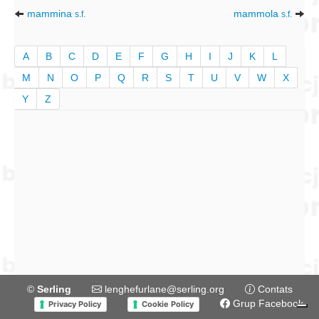
mammina
mammola
s.f.
s.f.
A
B
C
D
E
F
G
H
I
J
K
L
M
N
O
P
Q
R
S
T
U
V
W
X
Y
Z
©
Serling
lenghefurlane@serling.org
Contats
Grup Facebook
Privacy Policy
Cookie Policy