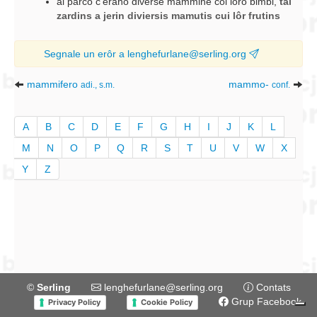
al parco c'erano diverse mammine coi loro bimbi
,
tai
zardins a jerin diviersis mamutis cui lôr frutins
Segnale un erôr a lenghefurlane@serling.org
mammifero
mammo-
adi., s.m.
conf.
A
B
C
D
E
F
G
H
I
J
K
L
M
N
O
P
Q
R
S
T
U
V
W
X
Y
Z
©
Serling
lenghefurlane@serling.org
Contats
Grup Facebook
Privacy Policy
Cookie Policy