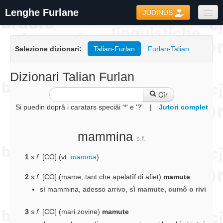
Lenghe Furlane
JUDINUS
Dizionaris
Selezione dizionari:
Talian-Furlan
Furlan-Talian
Formari
Coretôr Ortografic
Dizionari Talian Furlan
Informazions
Cîr
Si puedin doprâ i caratars speciâi '*' e '?'
|
Jutori complet
mammina
s.f.
1
s.f.
[CO] (vt.
mamma
)
2
s.f.
[CO] (mame, tant che apelatîf di afiet)
mamute
sì mammina, adesso arrivo
,
sì mamute, cumò o rivi
3
s.f.
[CO] (mari zovine)
mamute