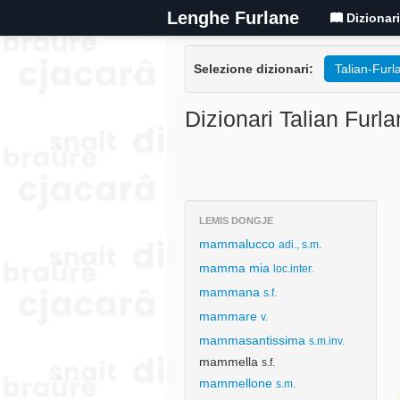
Lenghe Furlane
Dizionar
Selezione dizionari:
Talian-Furl
Dizionari Talian Furla
LEMIS DONGJE
mammalucco
adi., s.m.
mamma mia
loc.inter.
mammana
s.f.
mammare
v.
mammasantissima
s.m.inv.
mammella
s.f.
mammellone
s.m.