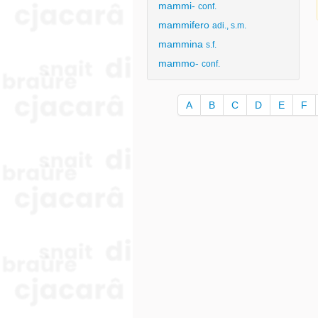
mammi-
conf.
mammifero
adi., s.m.
mammina
s.f.
mammo-
conf.
A
B
C
D
E
F