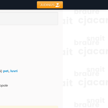
JUDINUS
tâ)
pet
,
luvri
popole