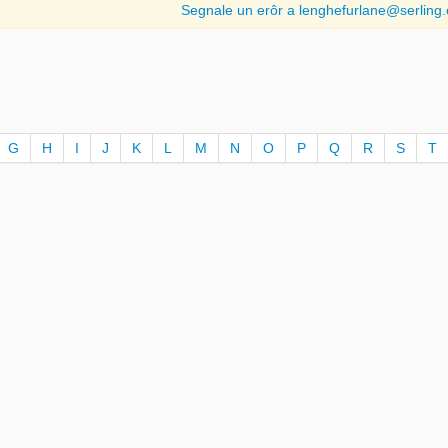
Segnale un erôr a lenghefurlane@serling
G
H
I
J
K
L
M
N
O
P
Q
R
S
T