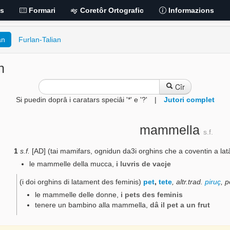
is
Formari
Coretôr Ortografic
Informazions
an
Furlan-Talian
n
Cîr
Si puedin doprâ i caratars speciâi '*' e '?'
|
Jutori complet
mammella
s.f.
1
s.f.
[AD] (tai mamifars, ognidun da3i orghins che a coventin a la
le mammelle della mucca
,
i luvris de vacje
(i doi orghins di latament des feminis)
pet
,
tete
,
altr.trad.
piruç
, 
le mammelle delle donne
,
i pets des feminis
tenere un bambino alla mammella
,
dâ il pet a un frut