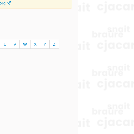
.org
U
V
W
X
Y
Z