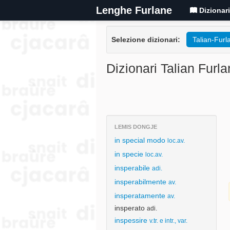
Lenghe Furlane
Dizionar
Selezione dizionari:
Talian-Furl
Dizionari Talian Furla
LEMIS DONGJE
in special modo
loc.av.
in specie
loc.av.
insperabile
adi.
insperabilmente
av.
insperatamente
av.
insperato
adi.
inspessire
v.tr. e intr., var.