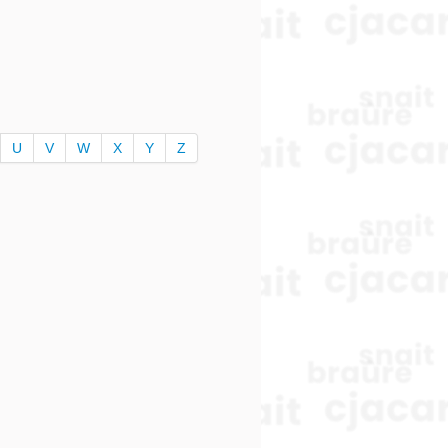
U
V
W
X
Y
Z