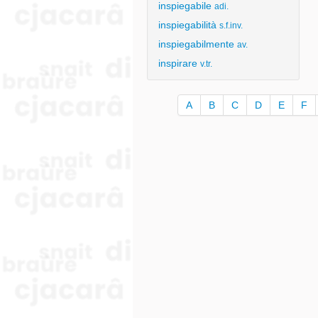
inspiegabile
adi.
inspiegabilità
s.f.inv.
inspiegabilmente
av.
inspirare
v.tr.
A
B
C
D
E
F