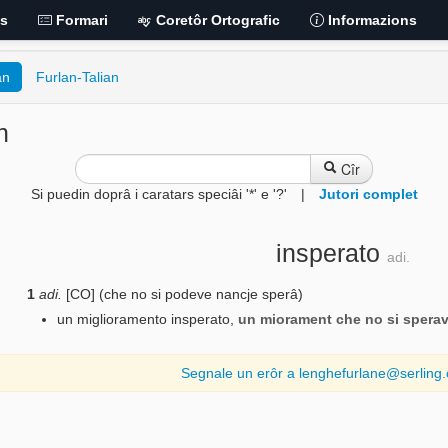
is
Formari
Coretôr Ortografic
Informazions
an
Furlan-Talian
n
Cîr
Si puedin doprâ i caratars speciâi '*' e '?'
|
Jutori complet
insperato
adi.
1
adi.
[CO] (che no si podeve nancje sperâ)
un miglioramento insperato
,
un miorament che no si spera
Segnale un erôr a lenghefurlane@serling