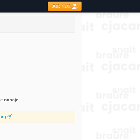
JUDINUS
ve nancje
.org