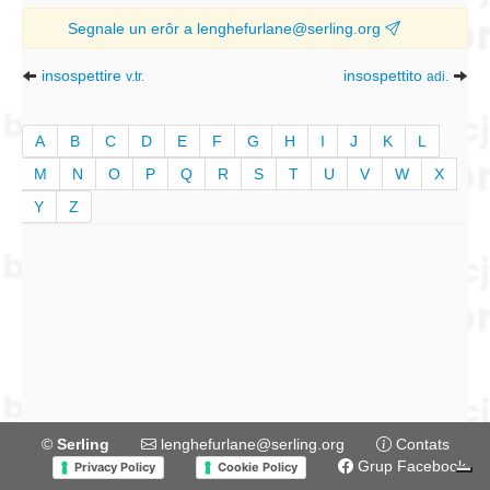
Segnale un erôr a lenghefurlane@serling.org
insospettire
insospettito
v.tr.
adi.
A
B
C
D
E
F
G
H
I
J
K
L
M
N
O
P
Q
R
S
T
U
V
W
X
Y
Z
©
Serling
lenghefurlane@serling.org
Contats
Grup Facebook
Privacy Policy
Cookie Policy