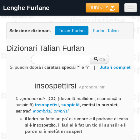
Lenghe Furlane
JUDINUS
Dizionaris
Selezione dizionari:
Talian-Furlan
Furlan-Talian
Formari
Coretôr Ortografic
Dizionari Talian Furlan
Informazions
Cîr
Si puedin doprâ i caratars speciâi '*' e '?'
|
Jutori complet
insospettirsi
v.pronom.intr.
1
v.pronom.intr.
[CO] (deventâ malfident, scomençâ a
suspietâ)
insospetîsi
,
suspietâ
, metisi in suspiet
,
altr.trad.
inombrîsi
,
ombrîsi
il ladro ha fatto un po' di rumore e il padrone di casa
si è insospettito
,
il lari al à fat un tic di sunsûr e il
paron si è metût in suspiet