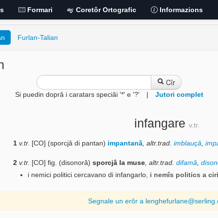
is
Formari
Coretôr Ortografic
Informazions
an
Furlan-Talian
n
Cîr
Si puedin doprâ i caratars speciâi '*' e '?'
|
Jutori complet
infangare
v.tr.
1
v.tr.
[CO] (sporcjâ di pantan)
impantanâ
,
altr.trad.
imblauçâ
,
imp
2
v.tr.
[CO] fig. (disonorâ)
sporcjâ la muse
,
altr.trad.
difamâ
,
dison
i nemici politici cercavano di infangarlo
,
i nemîs politics a ci
Segnale un erôr a lenghefurlane@serling