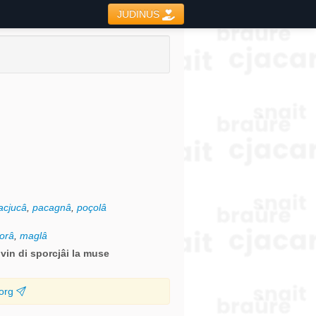
JUDINUS
acjucâ
,
pacagnâ
,
poçolâ
orâ
,
maglâ
rivin di sporcjâi la muse
.org