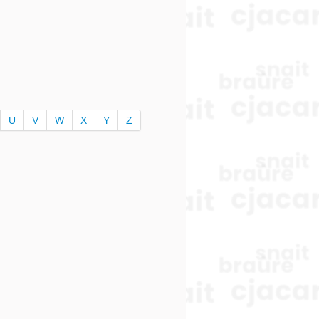
U
V
W
X
Y
Z