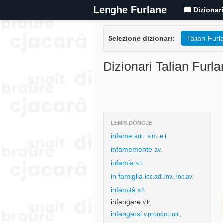
Lenghe Furlane
Dizionar
Selezione dizionari:
Talian-Furl
Dizionari Talian Furla
LEMIS DONGJE
infame
adi., s.m. e f.
infamemente
av.
infamia
s.f.
in famiglia
loc.adi.inv., loc.av.
infamità
s.f.
infangare
v.tr.
infangarsi
v.pronom.intr.,