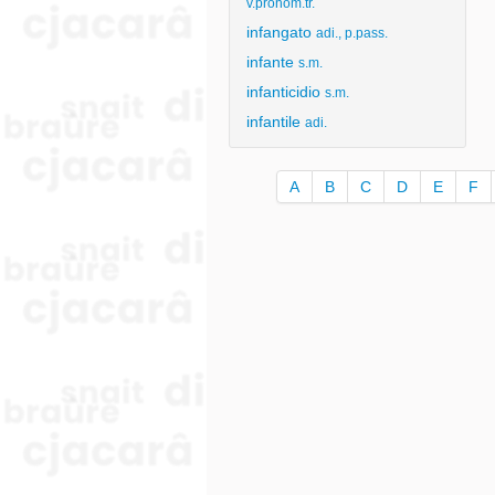
v.pronom.tr.
infangato
adi., p.pass.
infante
s.m.
infanticidio
s.m.
infantile
adi.
A
B
C
D
E
F