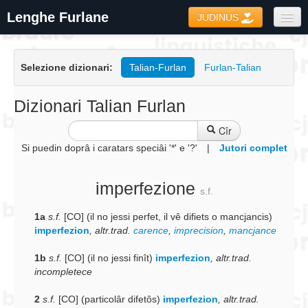
Lenghe Furlane
JUDINUS
Dizionaris
Selezione dizionari:
Talian-Furlan
Furlan-Talian
Formari
Coretôr Ortografic
Dizionari Talian Furlan
Informazions
Cîr
Si puedin doprâ i caratars speciâi '*' e '?'
|
Jutori complet
imperfezione
s.f.
1a
s.f.
[CO] (il no jessi perfet, il vê difiets o mancjancis)
imperfezion
,
altr.trad.
carence
,
imprecision
,
mancjance
1b
s.f.
[CO] (il no jessi finît)
imperfezion
,
altr.trad.
incompletece
2
s.f.
[CO] (particolâr difetôs)
imperfezion
,
altr.trad.