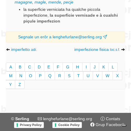
magagne
,
magle
,
mende
,
pecje
la superficie verniciata ha qualche piccola
imperfezione
,
la superficie vernisade e à cualchi
piçule imperfezion
Segnale un erôr a lenghefurlane@serling.org
imperfetto
imperfezione fisica
adi.
loc.s.f.
A
B
C
D
E
F
G
H
I
J
K
L
M
N
O
P
Q
R
S
T
U
V
W
X
Y
Z
©
Serling
lenghefurlane@serling.org
Contats
Grup Facebook
Privacy Policy
Cookie Policy