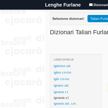
Lenghe Furlane
Dizionar
Selezione dizionari:
Talian-Furl
Dizionari Talian Furla
LEMIS DONGJE
igienico
adi.
igloo
s.m.inv.
iglù
s.m.inv.
ignaro
adi.
ignava
s.f.
ignavia
s.f.
ignavo
adi., s.m.