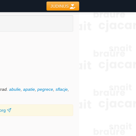
JUDINUS
.trad.
abulie
,
apatie
,
pegrece
,
sflacje
,
.org