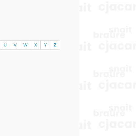
U
V
W
X
Y
Z