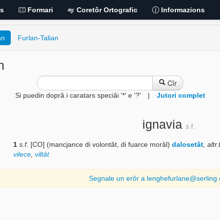
is
Formari
Coretôr Ortografic
Informazions
an
Furlan-Talian
n
Cîr
Si puedin doprâ i caratars speciâi '*' e '?'
|
Jutori complet
ignavia
s.f.
1
s.f.
[CO] (mancjance di volontât, di fuarce morâl)
dalosetât
,
altr
vilece
,
viltât
Segnale un erôr a lenghefurlane@serling