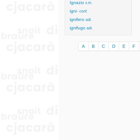
Ignazio
s.m.
igni-
conf.
ignifero
adi.
ignifugo
adi.
A
B
C
D
E
F