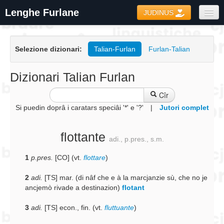
Lenghe Furlane
JUDINUS
Dizionaris
Selezione dizionari:
Talian-Furlan
Furlan-Talian
Formari
Coretôr Ortografic
Dizionari Talian Furlan
Informazions
Cîr
Si puedin doprâ i caratars speciâi '*' e '?'
|
Jutori complet
flottante
adi., p.pres., s.m.
1
p.pres.
[CO] (vt.
flottare
)
2
adi.
[TS] mar. (di nâf che e à la marcjanzie sù, che no je
ancjemò rivade a destinazion)
flotant
3
adi.
[TS] econ., fin. (vt.
fluttuante
)