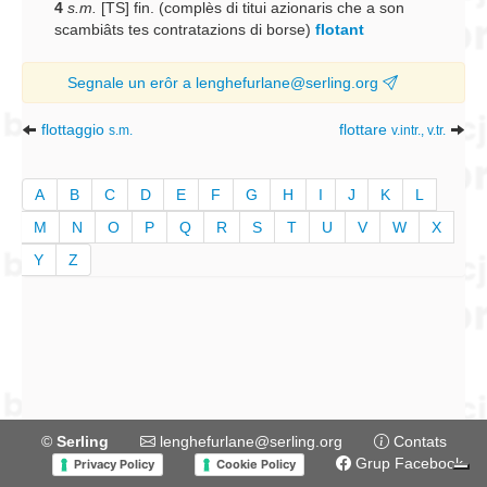
4
s.m.
[TS] fin. (complès di titui azionaris che a son
scambiâts tes contratazions di borse)
flotant
Segnale un erôr a lenghefurlane@serling.org
flottaggio
flottare
s.m.
v.intr., v.tr.
A
B
C
D
E
F
G
H
I
J
K
L
M
N
O
P
Q
R
S
T
U
V
W
X
Y
Z
©
Serling
lenghefurlane@serling.org
Contats
Grup Facebook
Privacy Policy
Cookie Policy