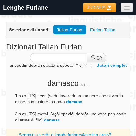
Lenghe Furlane
JUDINUS
Dizionaris
Selezione dizionari:
Talian-Furlan
Furlan-Talian
Formari
Coretôr Ortografic
Dizionari Talian Furlan
Informazions
Cîr
Si puedin doprâ i caratars speciâi '*' e '?'
|
Jutori complet
damasco
s.m.
1
s.m.
[TS] tess. (sede lavorade in maniere che si viodin
dissens in lustri e in opac)
damasc
2
s.m.
[TS] metal. (açâl speciâl doprât une volte pes canis
di arme di fûc)
damasc
Segnale un erôr a lenghefurlane@serling.org