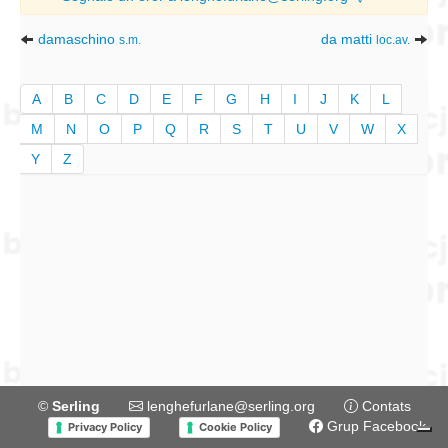
damaschino
da matti
s.m.
loc.av.
A
B
C
D
E
F
G
H
I
J
K
L
M
N
O
P
Q
R
S
T
U
V
W
X
Y
Z
©
Serling
lenghefurlane@serling.org
Contats
Grup Facebook
Privacy Policy
Cookie Policy