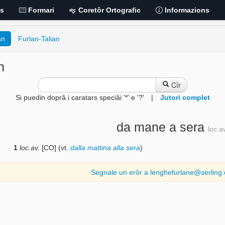
is
Formari
Coretôr Ortografic
Informazions
an
Furlan-Talian
n
Cîr
Si puedin doprâ i caratars speciâi '*' e '?'
|
Jutori complet
da mane a sera
loc.a
1
loc.av.
[CO] (vt.
dalla mattina alla sera
)
Segnale un erôr a lenghefurlane@serling