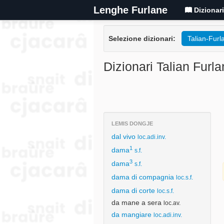
Lenghe Furlane
Dizionar
Selezione dizionari:
Talian-Furl
Dizionari Talian Furla
LEMIS DONGJE
dal vivo
loc.adi.inv.
1
dama
s.f.
3
dama
s.f.
dama di compagnia
loc.s.f.
dama di corte
loc.s.f.
da mane a sera
loc.av.
da mangiare
loc.adi.inv.