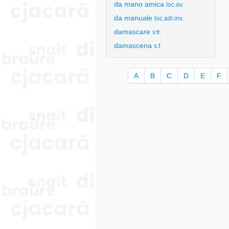
da mano amica
loc.av.
da manuale
loc.adi.inv.
damascare
v.tr.
damascena
s.f.
A
B
C
D
E
F