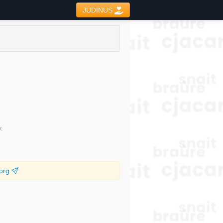
JUDINUS
v.
.org