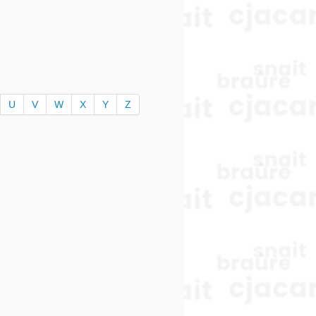
U
V
W
X
Y
Z