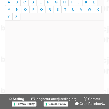
A
B
C
D
E
F
G
H
I
J
K
L
M
N
O
P
Q
R
S
T
U
V
W
X
Y
Z
©
Serling
lenghefurlane@serling.org
Contats
Grup Facebook
Privacy Policy
Cookie Policy