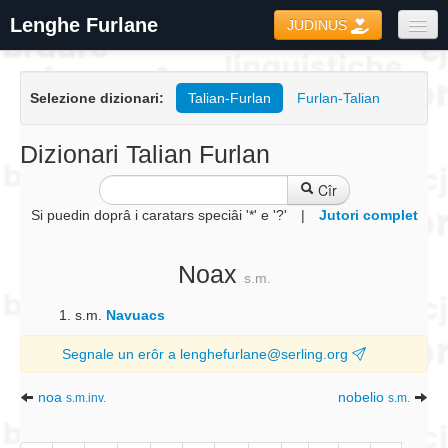
Lenghe Furlane
JUDINUS
Dizionaris
Selezione dizionari:
Talian-Furlan
Furlan-Talian
Formari
Coretôr Ortografic
Dizionari Talian Furlan
Informazions
Cîr
Si puedin doprâ i caratars speciâi '*' e '?'
|
Jutori complet
Noax
s.m.
s.m.
Navuacs
Segnale un erôr a lenghefurlane@serling.org
noa
nobelio
s.m.inv.
s.m.