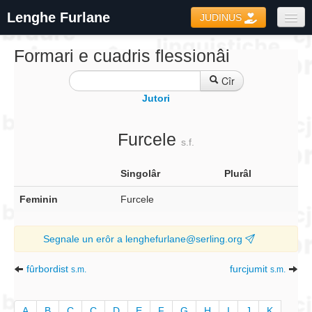
Lenghe Furlane
JUDINUS
Dizionaris
Formari e cuadris flessionâi
Formari
Cîr
Jutori
Coretôr Ortografic
Informazions
Furcele
s.f.
Singolâr
Plurâl
Feminin
Furcele
Segnale un erôr a lenghefurlane@serling.org
fûrbordist
furcjumit
s.m.
s.m.
A
B
C
Ç
D
E
F
G
H
I
J
K