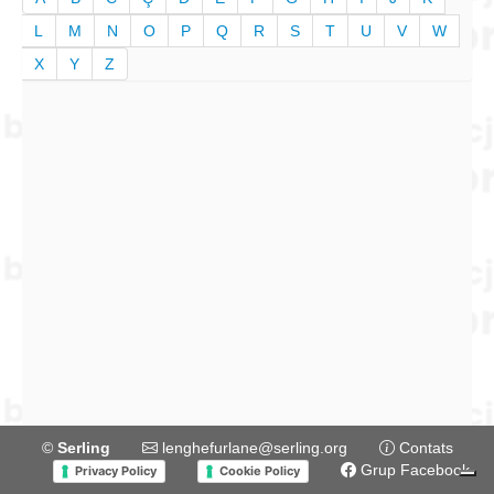
L
M
N
O
P
Q
R
S
T
U
V
W
X
Y
Z
©
Serling
lenghefurlane@serling.org
Contats
Grup Facebook
Privacy Policy
Cookie Policy