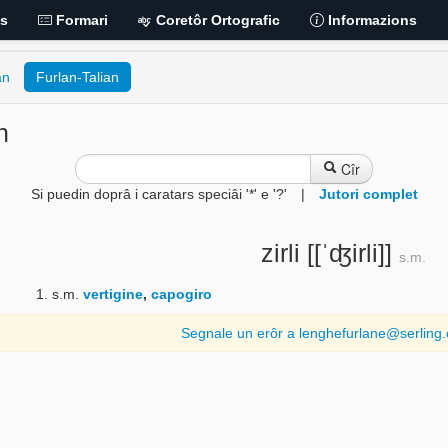
is
Formari
Coretôr Ortografic
Informazions
an
Furlan-Talian
n
Cîr
Si puedin doprâ i caratars speciâi '*' e '?'
|
Jutori complet
zirli
[[ˈʤirli]]
s.m.
s.m.
vertigine
,
capogiro
Segnale un erôr a lenghefurlane@serling