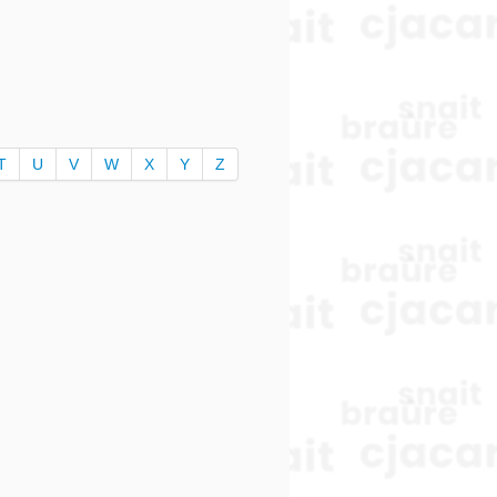
T
U
V
W
X
Y
Z