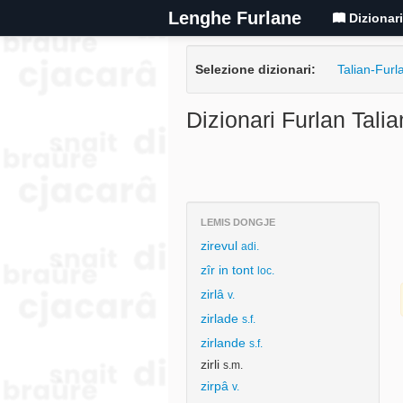
Lenghe Furlane
Dizionar
Selezione dizionari:
Talian-Furl
Dizionari Furlan Talia
LEMIS DONGJE
zirevul
adi.
zîr in tont
loc.
zirlâ
v.
zirlade
s.f.
zirlande
s.f.
zirli
s.m.
zirpâ
v.