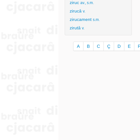
ziruc
av., s.m.
zirucâ
v.
zirucament
s.m.
zirutâ
v.
A
B
C
Ç
D
E