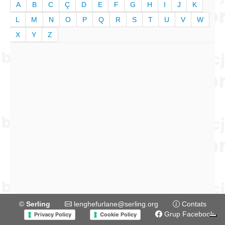
A
B
C
Ç
D
E
F
G
H
I
J
K
L
M
N
O
P
Q
R
S
T
U
V
W
X
Y
Z
©
Serling
lenghefurlane@serling.org
Contats
Grup Facebook
Privacy Policy
Cookie Policy