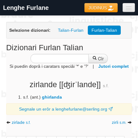
Lenghe Furlane
JUDINUS
Dizionaris
Selezione dizionari:
Talian-Furlan
Furlan-Talian
Formari
Coretôr Ortografic
Dizionari Furlan Talian
Informazions
Cîr
Si puedin doprâ i caratars speciâi '*' e '?'
|
Jutori complet
zirlande
[[ʤirˈlande]]
s.f.
s.f. (ant.)
ghirlanda
Segnale un erôr a lenghefurlane@serling.org
zirlade
zirli
s.f.
s.m.