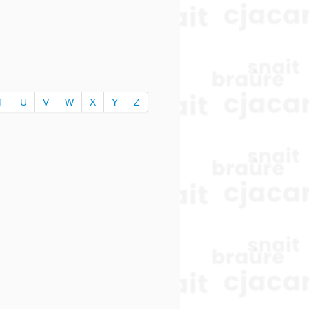
T
U
V
W
X
Y
Z