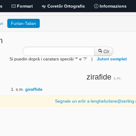
is
Formari
Coretôr Ortografic
Informazions
an
Furlan-Talian
n
Cîr
Si puedin doprâ i caratars speciâi '*' e '?'
|
Jutori complet
zirafide
s.m.
s.m.
giraffide
Segnale un erôr a lenghefurlane@serling