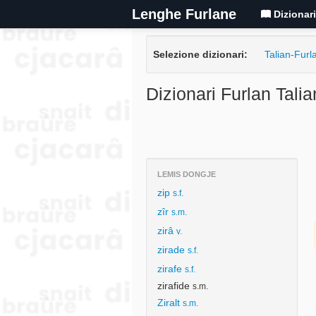
Lenghe Furlane
Dizionar
Selezione dizionari:
Talian-Furl
Dizionari Furlan Talia
LEMIS DONGJE
zip
s.f.
zîr
s.m.
zirâ
v.
zirade
s.f.
zirafe
s.f.
zirafide
s.m.
Ziralt
s.m.