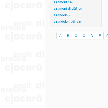
zirament
s.m.
zirament di cjâf
loc.
zirandolâ
v.
zirandolon
adi., s.m.
A
B
C
Ç
D
E