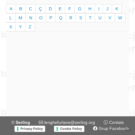
A
B
C
Ç
D
E
F
G
H
I
J
K
L
M
N
O
P
Q
R
S
T
U
V
W
X
Y
Z
©
Serling
lenghefurlane@serling.org
Contats
Grup Facebook
Privacy Policy
Cookie Policy