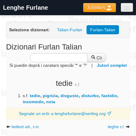
Lenghe Furlane
JUDINUS
Dizionaris
Selezione dizionari:
Talian-Furlan
Furlan-Talian
Formari
Coretôr Ortografic
Dizionari Furlan Talian
Informazions
Cîr
Si puedin doprâ i caratars speciâi '*' e '?'
|
Jutori complet
tedie
s.f.
s.f.
tedio
,
pigrizia
,
disgusto
,
disturbo
,
fastidio
,
incomodo
,
noia
Segnale un erôr a lenghefurlane@serling.org
tedeot
teghe
adi., s.m.
s.f.