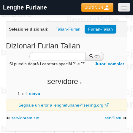
Lenghe Furlane
JUDINUS
Dizionaris
Selezione dizionari:
Talian-Furlan
Furlan-Talian
Formari
Coretôr Ortografic
Dizionari Furlan Talian
Informazions
Cîr
Si puedin doprâ i caratars speciâi '*' e '?'
|
Jutori complet
servidore
s.f.
s.f.
serva
Segnale un erôr a lenghefurlane@serling.org
servidoram
servîl
s.m.
adi.