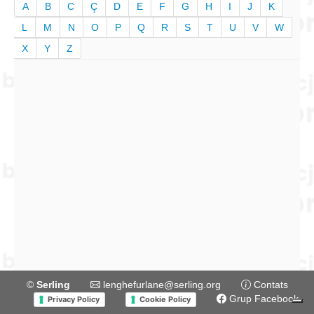
A
B
C
Ç
D
E
F
G
H
I
J
K
L
M
N
O
P
Q
R
S
T
U
V
W
X
Y
Z
©
Serling
lenghefurlane@serling.org
Contats
Grup Facebook
Privacy Policy
Cookie Policy