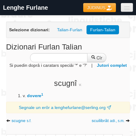
Lenghe Furlane
JUDINUS
Dizionaris
Selezione dizionari:
Talian-Furlan
Furlan-Talian
Formari
Coretôr Ortografic
Dizionari Furlan Talian
Informazions
Cîr
Si puedin doprâ i caratars speciâi '*' e '?'
|
Jutori complet
scugnî
v.
1
v.
dovere
Segnale un erôr a lenghefurlane@serling.org
scugne
scuilibrât
s.f.
adi., s.m.