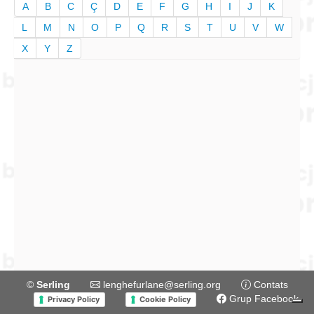
A
B
C
Ç
D
E
F
G
H
I
J
K
L
M
N
O
P
Q
R
S
T
U
V
W
X
Y
Z
©
Serling
lenghefurlane@serling.org
Contats
Grup Facebook
Privacy Policy
Cookie Policy