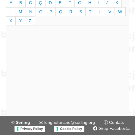
A
B
C
Ç
D
E
F
G
H
I
J
K
L
M
N
O
P
Q
R
S
T
U
V
W
X
Y
Z
©
Serling
lenghefurlane@serling.org
Contats
Grup Facebook
Privacy Policy
Cookie Policy