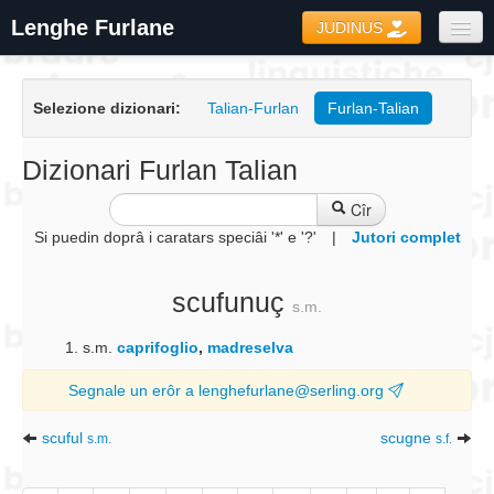
Lenghe Furlane
JUDINUS
Dizionaris
Selezione dizionari:
Talian-Furlan
Furlan-Talian
Formari
Coretôr Ortografic
Dizionari Furlan Talian
Informazions
Cîr
Si puedin doprâ i caratars speciâi '*' e '?'
|
Jutori complet
scufunuç
s.m.
s.m.
caprifoglio
,
madreselva
Segnale un erôr a lenghefurlane@serling.org
scuful
scugne
s.m.
s.f.