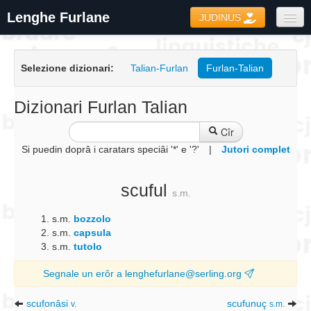
Lenghe Furlane
JUDINUS
Dizionaris
Selezione dizionari:
Talian-Furlan
Furlan-Talian
Formari
Coretôr Ortografic
Dizionari Furlan Talian
Informazions
Cîr
Si puedin doprâ i caratars speciâi '*' e '?'
|
Jutori complet
scuful
s.m.
s.m.
bozzolo
s.m.
capsula
s.m.
tutolo
Segnale un erôr a lenghefurlane@serling.org
scufonâsi
scufunuç
v.
s.m.