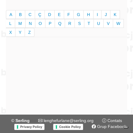
A
B
C
Ç
D
E
F
G
H
I
J
K
L
M
N
O
P
Q
R
S
T
U
V
W
X
Y
Z
©
Serling
lenghefurlane@serling.org
Contats
Grup Facebook
Privacy Policy
Cookie Policy