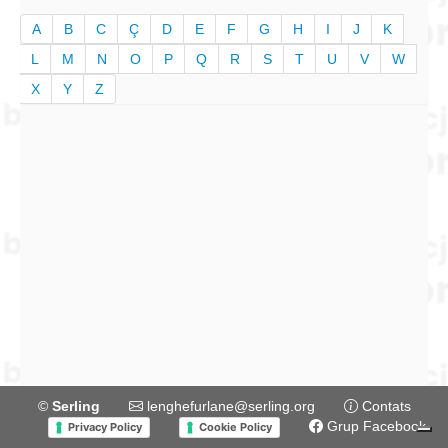
A
B
C
Ç
D
E
F
G
H
I
J
K
L
M
N
O
P
Q
R
S
T
U
V
W
X
Y
Z
©
Serling
lenghefurlane@serling.org
Contats
Grup Facebook
Privacy Policy
Cookie Policy