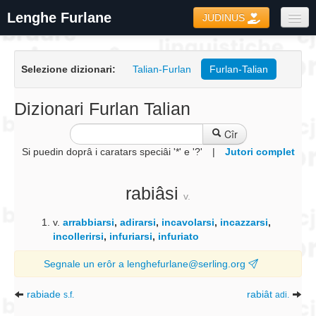
Lenghe Furlane
JUDINUS
Dizionaris
Selezione dizionari:
Talian-Furlan
Furlan-Talian
Formari
Coretôr Ortografic
Dizionari Furlan Talian
Informazions
Cîr
Si puedin doprâ i caratars speciâi '*' e '?'
|
Jutori complet
rabiâsi
v.
v.
arrabbiarsi
,
adirarsi
,
incavolarsi
,
incazzarsi
,
incollerirsi
,
infuriarsi
,
infuriato
Segnale un erôr a lenghefurlane@serling.org
rabiade
rabiât
s.f.
adi.