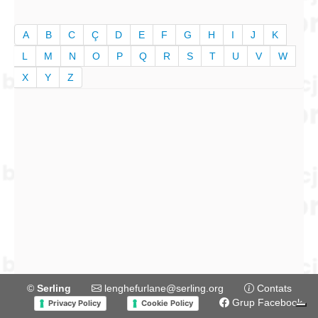
A
B
C
Ç
D
E
F
G
H
I
J
K
L
M
N
O
P
Q
R
S
T
U
V
W
X
Y
Z
©
Serling
lenghefurlane@serling.org
Contats
Grup Facebook
Privacy Policy
Cookie Policy