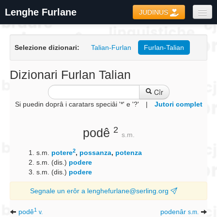
Lenghe Furlane
JUDINUS
Dizionaris
Selezione dizionari:
Talian-Furlan
Furlan-Talian
Formari
Coretôr Ortografic
Dizionari Furlan Talian
Informazions
Cîr
Si puedin doprâ i caratars speciâi '*' e '?'
|
Jutori complet
2
podê
s.m.
2
s.m.
potere
,
possanza
,
potenza
s.m. (dis.)
podere
s.m. (dis.)
podere
Segnale un erôr a lenghefurlane@serling.org
1
podê
podenâr
v.
s.m.