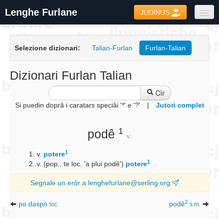
Lenghe Furlane
JUDINUS
Dizionaris
Selezione dizionari:
Talian-Furlan
Furlan-Talian
Formari
Coretôr Ortografic
Dizionari Furlan Talian
Informazions
Cîr
Si puedin doprâ i caratars speciâi '*' e '?'
|
Jutori complet
1
podê
v.
1
v.
potere
1
v. (pop., te loc. 'a plui podê')
potere
Segnale un erôr a lenghefurlane@serling.org
2
po daspò
podê
loc.
s.m.