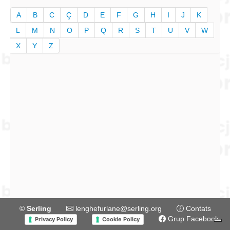
A
B
C
Ç
D
E
F
G
H
I
J
K
L
M
N
O
P
Q
R
S
T
U
V
W
X
Y
Z
©
Serling
lenghefurlane@serling.org
Contats
Grup Facebook
Privacy Policy
Cookie Policy