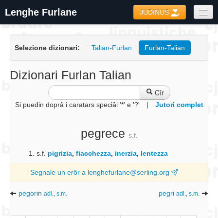
Lenghe Furlane
JUDINUS
Dizionaris
Selezione dizionari:
Talian-Furlan
Furlan-Talian
Formari
Coretôr Ortografic
Dizionari Furlan Talian
Informazions
Cîr
Si puedin doprâ i caratars speciâi '*' e '?'
|
Jutori complet
pegrece
s.f.
s.f.
pigrizia
,
fiacchezza
,
inerzia
,
lentezza
Segnale un erôr a lenghefurlane@serling.org
pegorin
pegri
adi., s.m.
adi., s.m.