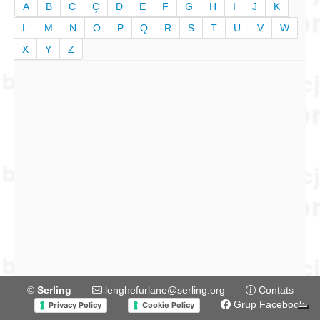
A
B
C
Ç
D
E
F
G
H
I
J
K
L
M
N
O
P
Q
R
S
T
U
V
W
X
Y
Z
©
Serling
lenghefurlane@serling.org
Contats
Grup Facebook
Privacy Policy
Cookie Policy