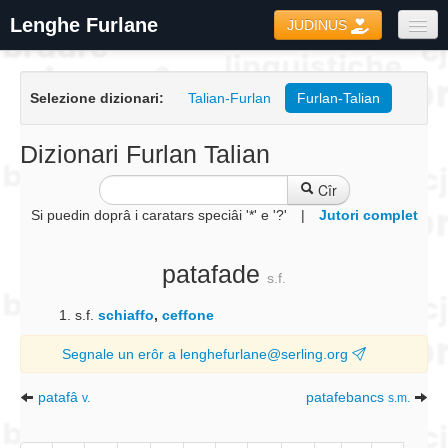
Lenghe Furlane
JUDINUS
Dizionaris
Selezione dizionari:
Talian-Furlan
Furlan-Talian
Formari
Coretôr Ortografic
Dizionari Furlan Talian
Informazions
Cîr
Si puedin doprâ i caratars speciâi '*' e '?'
|
Jutori complet
patafade
s.f.
s.f.
schiaffo
,
ceffone
Segnale un erôr a lenghefurlane@serling.org
patafâ
patafebancs
v.
s.m.