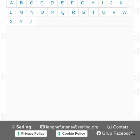
A
B
C
Ç
D
E
F
G
H
I
J
K
L
M
N
O
P
Q
R
S
T
U
V
W
X
Y
Z
©
Serling
lenghefurlane@serling.org
Contats
Grup Facebook
Privacy Policy
Cookie Policy