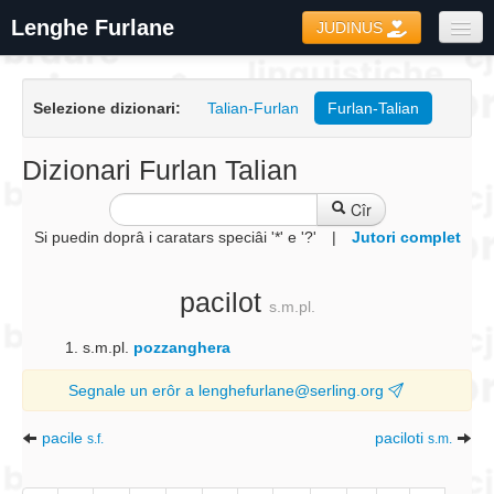
Lenghe Furlane
JUDINUS
Dizionaris
Selezione dizionari:
Talian-Furlan
Furlan-Talian
Formari
Coretôr Ortografic
Dizionari Furlan Talian
Informazions
Cîr
Si puedin doprâ i caratars speciâi '*' e '?'
|
Jutori complet
pacilot
s.m.pl.
s.m.pl.
pozzanghera
Segnale un erôr a lenghefurlane@serling.org
pacile
paciloti
s.f.
s.m.