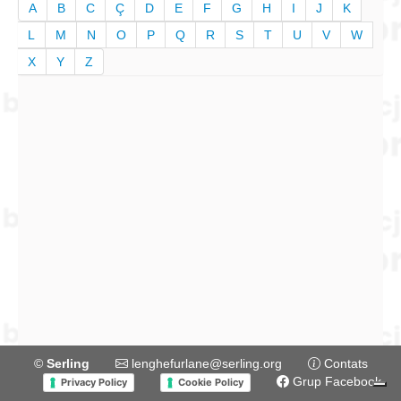
A
B
C
Ç
D
E
F
G
H
I
J
K
L
M
N
O
P
Q
R
S
T
U
V
W
X
Y
Z
©
Serling
lenghefurlane@serling.org
Contats
Grup Facebook
Privacy Policy
Cookie Policy