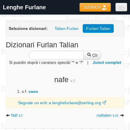
Lenghe Furlane
JUDINUS
Dizionaris
Selezione dizionari:
Talian-Furlan
Furlan-Talian
Formari
Coretôr Ortografic
Dizionari Furlan Talian
Informazions
Cîr
Si puedin doprâ i caratars speciâi '*' e '?'
|
Jutori complet
nafe
s.f.
s.f.
vaso
Segnale un erôr a lenghefurlane@serling.org
Nâf
naftalen
s.f.
s.m.