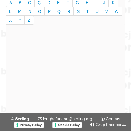
A
B
C
Ç
D
E
F
G
H
I
J
K
L
M
N
O
P
Q
R
S
T
U
V
W
X
Y
Z
©
Serling
lenghefurlane@serling.org
Contats
Grup Facebook
Privacy Policy
Cookie Policy