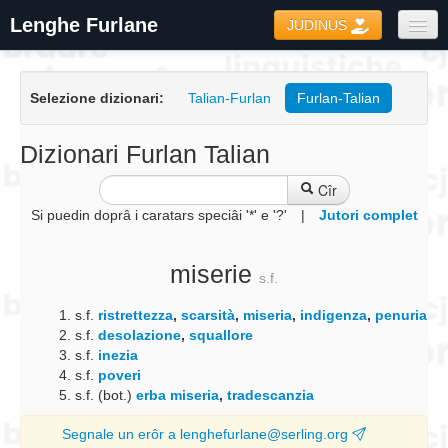
Lenghe Furlane
JUDINUS
Dizionaris
Selezione dizionari:
Talian-Furlan
Furlan-Talian
Formari
Coretôr Ortografic
Dizionari Furlan Talian
Informazions
Cîr
Si puedin doprâ i caratars speciâi '*' e '?'
|
Jutori complet
miserie
s.f.
s.f.
ristrettezza
,
scarsità
,
miseria
,
indigenza
,
penuria
s.f.
desolazione
,
squallore
s.f.
inezia
s.f.
poveri
s.f. (bot.)
erba miseria
,
tradescanzia
Segnale un erôr a lenghefurlane@serling.org