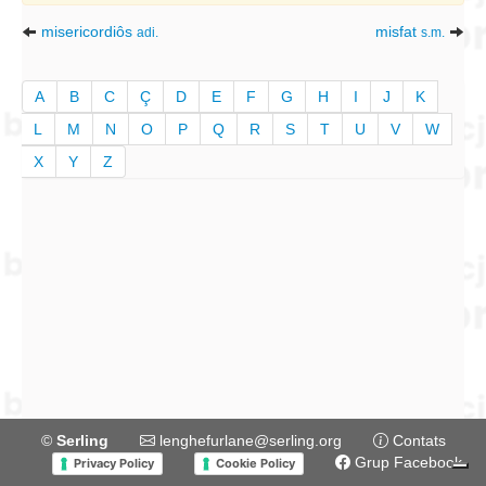
misericordiôs
misfat
adi.
s.m.
A
B
C
Ç
D
E
F
G
H
I
J
K
L
M
N
O
P
Q
R
S
T
U
V
W
X
Y
Z
©
Serling
lenghefurlane@serling.org
Contats
Grup Facebook
Privacy Policy
Cookie Policy