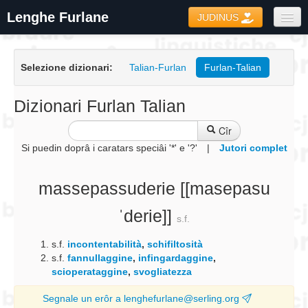
Lenghe Furlane
JUDINUS
Dizionaris
Selezione dizionari:
Talian-Furlan
Furlan-Talian
Formari
Coretôr Ortografic
Dizionari Furlan Talian
Informazions
Cîr
Si puedin doprâ i caratars speciâi '*' e '?'
|
Jutori complet
massepassuderie
[[masepasu
ˈderie]]
s.f.
s.f.
incontentabilità
,
schifiltosità
s.f.
fannullaggine
,
infingardaggine
,
scioperataggine
,
svogliatezza
Segnale un erôr a lenghefurlane@serling.org