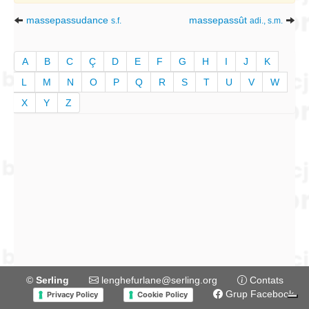
massepassudance
massepassût
s.f.
adi., s.m.
A
B
C
Ç
D
E
F
G
H
I
J
K
L
M
N
O
P
Q
R
S
T
U
V
W
X
Y
Z
©
Serling
lenghefurlane@serling.org
Contats
Grup Facebook
Privacy Policy
Cookie Policy