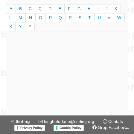
A
B
C
Ç
D
E
F
G
H
I
J
K
L
M
N
O
P
Q
R
S
T
U
V
W
X
Y
Z
©
Serling
lenghefurlane@serling.org
Contats
Grup Facebook
Privacy Policy
Cookie Policy