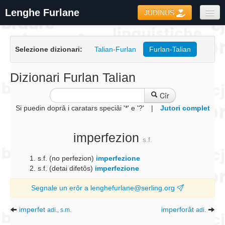
Lenghe Furlane
JUDINUS
Dizionaris
Selezione dizionari:
Talian-Furlan
Furlan-Talian
Formari
Coretôr Ortografic
Dizionari Furlan Talian
Informazions
Cîr
Si puedin doprâ i caratars speciâi '*' e '?'
|
Jutori complet
imperfezion
s.f.
s.f. (no perfezion)
imperfezione
s.f. (detai difetôs)
imperfezione
Segnale un erôr a lenghefurlane@serling.org
imperfet
imperforât
adi., s.m.
adi.