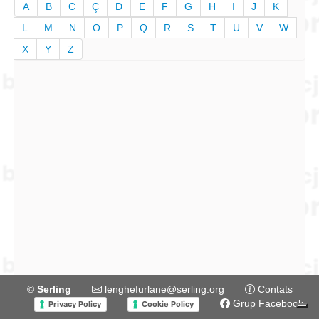
A
B
C
Ç
D
E
F
G
H
I
J
K
L
M
N
O
P
Q
R
S
T
U
V
W
X
Y
Z
©
Serling
lenghefurlane@serling.org
Contats
Grup Facebook
Privacy Policy
Cookie Policy