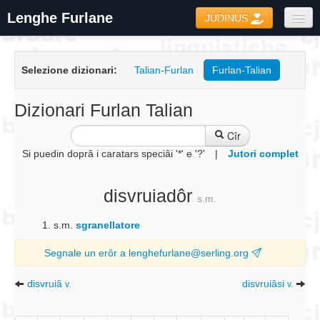
Lenghe Furlane
JUDINUS
Dizionaris
Selezione dizionari:
Talian-Furlan
Furlan-Talian
Formari
Coretôr Ortografic
Dizionari Furlan Talian
Informazions
Cîr
Si puedin doprâ i caratars speciâi '*' e '?'
|
Jutori complet
disvruiadôr
s.m.
s.m.
sgranellatore
Segnale un erôr a lenghefurlane@serling.org
disvruiâ
disvruiâsi
v.
v.