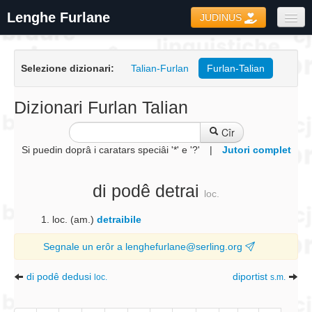
Lenghe Furlane
JUDINUS
Dizionaris
Selezione dizionari:
Talian-Furlan
Furlan-Talian
Formari
Coretôr Ortografic
Dizionari Furlan Talian
Informazions
Cîr
Si puedin doprâ i caratars speciâi '*' e '?'
|
Jutori complet
di podê detrai
loc.
loc. (am.)
detraibile
Segnale un erôr a lenghefurlane@serling.org
di podê dedusi
diportist
loc.
s.m.