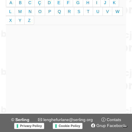
A
B
C
Ç
D
E
F
G
H
I
J
K
L
M
N
O
P
Q
R
S
T
U
V
W
X
Y
Z
©
Serling
lenghefurlane@serling.org
Contats
Grup Facebook
Privacy Policy
Cookie Policy