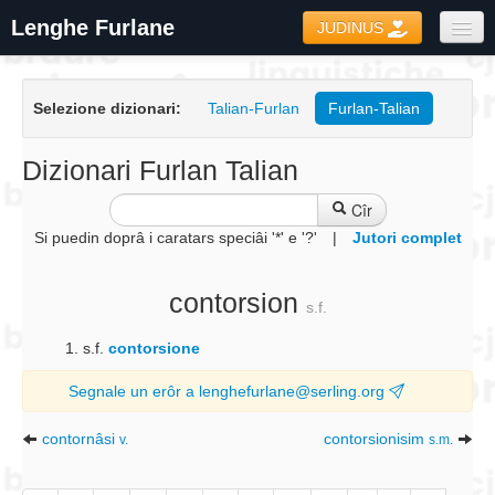
Lenghe Furlane
JUDINUS
Dizionaris
Selezione dizionari:
Talian-Furlan
Furlan-Talian
Formari
Coretôr Ortografic
Dizionari Furlan Talian
Informazions
Cîr
Si puedin doprâ i caratars speciâi '*' e '?'
|
Jutori complet
contorsion
s.f.
s.f.
contorsione
Segnale un erôr a lenghefurlane@serling.org
contornâsi
contorsionisim
v.
s.m.