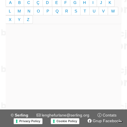
A
B
C
Ç
D
E
F
G
H
I
J
K
L
M
N
O
P
Q
R
S
T
U
V
W
X
Y
Z
©
Serling
lenghefurlane@serling.org
Contats
Grup Facebook
Privacy Policy
Cookie Policy